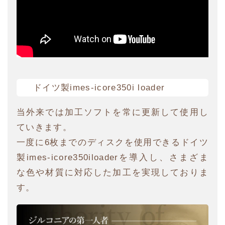
ドイツ製imes-icore350i loader
当外来では加工ソフトを常に更新して使用し
ていきます。
一度に6枚までのディスクを使用できるドイツ
製imes-icore350iloaderを導入し、さまざま
な色や材質に対応した加工を実現しておりま
す。